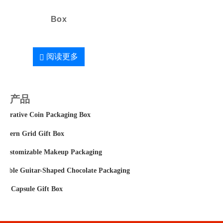
Box
阅读更多
产品
orative Coin Packaging Box
attern Grid Gift Box
 Customizable Makeup Packaging
izable Guitar-Shaped Chocolate Packaging
fee Capsule Gift Box